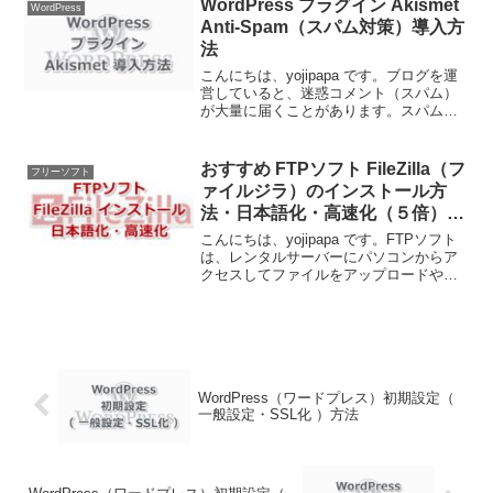
WordPress プラグイン Akismet
WordPress
ジョンを削除で...
Anti-Spam（スパム対策）導入方
法
こんにちは、yojipapa です。ブログを運
営していると、迷惑コメント（スパム）
が大量に届くことがあります。スパムコ
メントの多くは企業や個人などが広告宣
伝・詐欺・なりすましなどのためにネッ
ト巡回プログラムを用いて送られます。
おすすめ FTPソフト FileZilla（フ
フリーソフト
何の対策もしな...
ァイルジラ）のインストール方
法・日本語化・高速化（５倍）設
定
こんにちは、yojipapa です。FTPソフト
は、レンタルサーバーにパソコンからア
クセスしてファイルをアップロードやダ
ウンロードができるソフトです。FTPの
ソフトも色々あるのですが、最も使い勝
手が良く安定して高速なものが、
FileZill...
WordPress（ワードプレス）初期設定（
一般設定・SSL化 ）方法