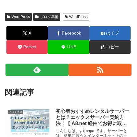
WordPress
ブログ準備
WordPress
X
Facebook
はてブ
Pocket
LINE
コピー
関連記事
初心者おすすめレンタルサーバー
ブログ準備
とは？エックスサーバー契約方
法！【 A8.net 経由でお得に取
得！】
こんにちは、yojipapa です。サーバーと
は、簡単に言うとインターネット上の土