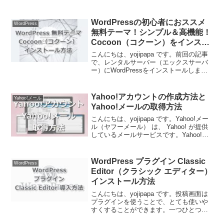
ックスサーバーに無料のホームページ作
成ソフトウェア WordPress（ワードプレ
ス）のインストール方法をお伝えしま
WordPressの初心者におススメ
WordPress
す。
無料テーマ！シンプル＆高機能！
Cocoon（コクーン）をインスト
ールする方法
こんにちは、yojipapa です。前回の記事
で、レンタルサーバー（エックスサーバ
ー）にWordPressをインストールしまし
た。今回は、当ブログ（AZBLOG）でも
使用している、わたしがおススメする
WordPressの無料テーマの「Coc...
Yahoo!アカウントの作成方法と
Yahoo!メール
Yahoo!メールの取得方法
こんにちは、yojipapa です。Yahoo!メー
ル（ヤフーメール） は、 Yahoo! が提供
しているメールサービスです。Yahoo!メ
ールを使用するには、まず Yahoo!アカウ
ントの作成が必要になります。この記事
では、Yahoo!ア...
WordPress プラグイン Classic
WordPress
Editor（クラシック エディター）
インストール方法
こんにちは、yojipapa です。投稿画面は
プラグインを使うことで、とても使いや
すくすることができます。一つひとつ積
み重なった無駄な時間はもったいないの