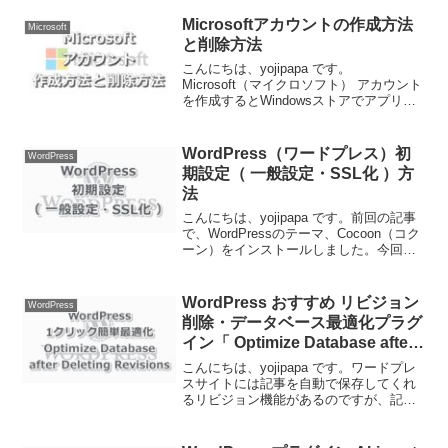
yojipapa.com が、“独自ドメイン”になり
ます。ブログサービスには無料で簡単
Microsoftアカウントの作成方法
Microsoft
に...
と削除方法
こんにちは、yojipapa です。
Microsoft（マイクロソフト） アカウント
を作成するとWindowsストアでアプリを
入手できたり、One DriveやSkypeなどの
便利なネットサービスが無料で使うこと
ができます。また、Windo...
WordPress（ワードプレス）初
WordPress
期設定（ 一般設定・SSL化 ）方
法
こんにちは、yojipapa です。前回の記事
で、WordPressのテーマ、Cocoon（コク
ーン）をインストールしました。今回
は、WordPress（ワードプレス）の初期
設定の一般設定とサイトのSSL化方法を
お伝えします。＊ SSL（...
WordPress おすすめ リビジョン
WordPress
削除・データベース最適化プラグ
イン「 Optimize Database after
Deleting Revisions 」導入方法
こんにちは、yojipapa です。ワードプレ
スサイトには記事を自動で保存してくれ
るリビジョン機能があるのですが、記事
数が多くなればなるほどその数は多くな
りサイトの容量は肥大していきます。そ
んな時に簡単１クリックで、不要なリビ