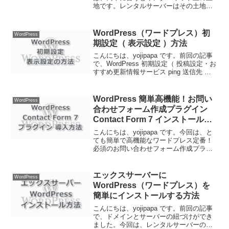
地です。レンタルサーバーはその土地を
サーバー会社から借りることです。ホー
ムページの作成で例えると、独自ドメイ
ンが住所、レンタルサーバーが土地、ホ
WordPress（ワードプレス）初
WordPress
ームページがお...
期設定（ 表示設定 ）方法
こんにちは、yojipapa です。前回の記事
で、WordPress 初期設定（ 投稿設定・お
すすめ更新情報サービス ping 送信先 ）
方法をお伝えしました。今回は、
WordPress（ワードプレス）初期設定の
表示設定方法をお伝えします。
WordPress 簡単高機能！お問い
WordPress
合わせフォーム作成プラグイン
Contact Form 7 インストール方
法・設定方法
こんにちは、yojipapa です。今回は、と
ても簡単で高機能なワードプレス定番！
必須のお問い合わせフォーム作成プラグ
イン、Contact Form 7（コンタクトフォ
ームセブン）のインストール方法と設定
方法をお伝えします。カスタマイズ性
エックスサーバーに
WordPress
も...
WordPress（ワードプレス）を
簡単にインストールする方法
こんにちは、yojipapa です。前回の記事
で、ドメインとサーバーの紐づけができ
ました。今回は、レンタルサーバーのエ