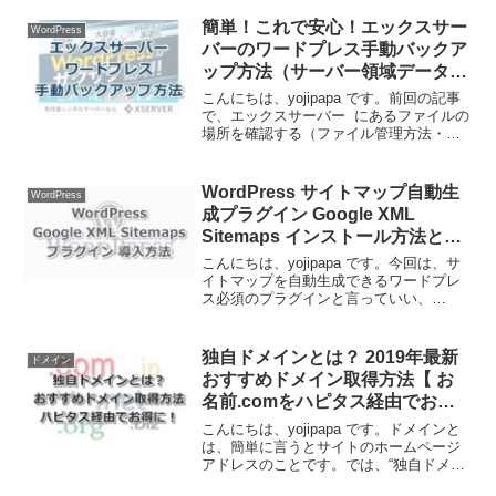
で、ワードプレス標準の投稿画面よりも
っと記事を書きやすくするためにプラグ
簡単！これで安心！エックスサー
WordPress
インを導入する...
バーのワードプレス手動バックア
ップ方法（サーバー領域データと
データベース）
こんにちは、yojipapa です。前回の記事
で、エックスサーバー にあるファイルの
場所を確認する（ファイル管理方法・ダ
ウンロード方法・アップロード方法・削
除方法）をお伝えしました。ワードプレ
スを利用していると思わぬトラブルやミ
WordPress サイトマップ自動生
WordPress
スでサイト...
成プラグイン Google XML
Sitemaps インストール方法と設
定方法
こんにちは、yojipapa です。今回は、サ
イトマップを自動生成できるワードプレ
ス必須のプラグインと言っていい、
Google XML Sitemaps（グーグル エック
スエムエル サイトマップス）のインスト
ール方法と設定方法をお伝えします...
独自ドメインとは？ 2019年最新
ドメイン
おすすめドメイン取得方法【 お
名前.comをハピタス経由でお得
に！】
こんにちは、yojipapa です。ドメインと
は、簡単に言うとサイトのホームページ
アドレスのことです。では、“独自ドメイ
ン”とは、当サイトですと、 の、