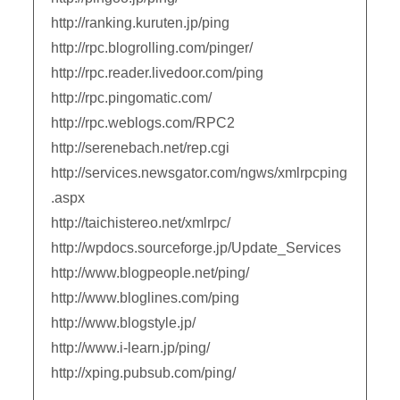
http://ranking.kuruten.jp/ping
http://rpc.blogrolling.com/pinger/
http://rpc.reader.livedoor.com/ping
http://rpc.pingomatic.com/
http://rpc.weblogs.com/RPC2
http://serenebach.net/rep.cgi
http://services.newsgator.com/ngws/xmlrpcping
.aspx
http://taichistereo.net/xmlrpc/
http://wpdocs.sourceforge.jp/Update_Services
http://www.blogpeople.net/ping/
http://www.bloglines.com/ping
http://www.blogstyle.jp/
http://www.i-learn.jp/ping/
http://xping.pubsub.com/ping/