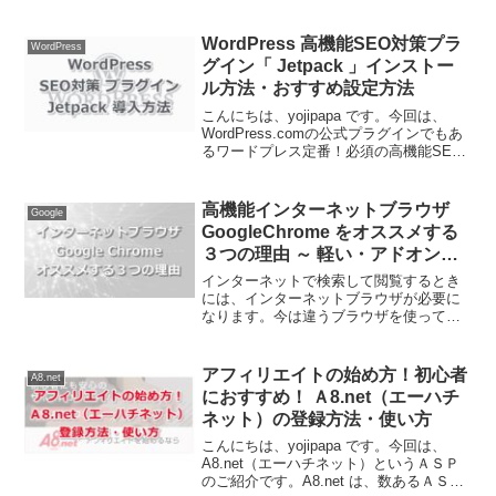
Google XML Sitemaps（グーグル エック
スエムエル サイトマップス）のインスト
ール方法と設定方法をお伝えします...
WordPress 高機能SEO対策プラ
WordPress
グイン「 Jetpack 」インストー
ル方法・おすすめ設定方法
こんにちは、yojipapa です。今回は、
WordPress.comの公式プラグインでもあ
るワードプレス定番！必須の高機能SEO
対策プラグイン、Jetpack（ジェットパッ
ク）のインストール方法とおすすめ設定
方法をお伝えします。セキュリテ...
高機能インターネットブラウザ
Google
GoogleChrome をオススメする
３つの理由 ～ 軽い・アドオン・
共有 ～
インターネットで検索して閲覧するとき
には、インターネットブラウザが必要に
なります。今は違うブラウザを使ってい
るけど、Google Chrome（グーグルクロ
ーム）ってどうなんだろう。この記事で
は、私がGoogle Chrome を使うように...
アフィリエイトの始め方！初心者
A8.net
におすすめ！ Ａ8.net（エーハチ
ネット）の登録方法・使い方
こんにちは、yojipapa です。今回は、
A8.net（エーハチネット）というＡＳＰ
のご紹介です。A8.net は、数あるＡＳＰ