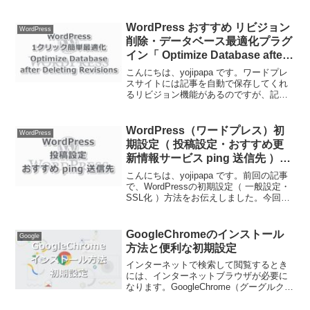
会社の中でも広告主は最大級で、Amazon
や楽天などの有名ショップはもちろん、
あまり知られていない商品まで幅広...
WordPress おすすめ リビジョン
WordPress
削除・データベース最適化プラグ
イン「 Optimize Database after
Deleting Revisions 」導入方法
こんにちは、yojipapa です。ワードプレ
スサイトには記事を自動で保存してくれ
るリビジョン機能があるのですが、記事
数が多くなればなるほどその数は多くな
りサイトの容量は肥大していきます。そ
んな時に簡単１クリックで、不要なリビ
WordPress（ワードプレス）初
WordPress
ジョンを削除で...
期設定（ 投稿設定・おすすめ更
新情報サービス ping 送信先 ）方
法
こんにちは、yojipapa です。前回の記事
で、WordPressの初期設定（ 一般設定・
SSL化 ）方法をお伝えしました。今回
は、WordPress（ワードプレス）初期設
定（ 投稿設定・おすすめ更新情報サービ
ス ping 送信先 ）方法...
GoogleChromeのインストール
Google
方法と便利な初期設定
インターネットで検索して閲覧するとき
には、インターネットブラウザが必要に
なります。GoogleChrome（グーグルクロ
ーム） とは、Google が提供しているイ
ンターネットブラウザです。この記事で