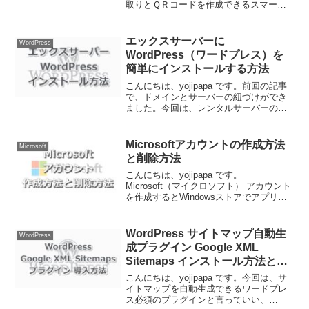
取りとＱＲコードを作成できるスマート
フォンアプリです。わたしもスマホで
色々とQRコードリーダーを試しました
が、これほど高性能なものは初めてで
エックスサーバーに
WordPress
す。現在...
WordPress（ワードプレス）を
簡単にインストールする方法
こんにちは、yojipapa です。前回の記事
で、ドメインとサーバーの紐づけができ
ました。今回は、レンタルサーバーのエ
ックスサーバーに無料のホームページ作
成ソフトウェア WordPress（ワードプレ
ス）のインストール方法をお伝えしま
Microsoftアカウントの作成方法
Microsoft
す。
と削除方法
こんにちは、yojipapa です。
Microsoft（マイクロソフト） アカウント
を作成するとWindowsストアでアプリを
入手できたり、One DriveやSkypeなどの
便利なネットサービスが無料で使うこと
ができます。また、Windo...
WordPress サイトマップ自動生
WordPress
成プラグイン Google XML
Sitemaps インストール方法と設
定方法
こんにちは、yojipapa です。今回は、サ
イトマップを自動生成できるワードプレ
ス必須のプラグインと言っていい、