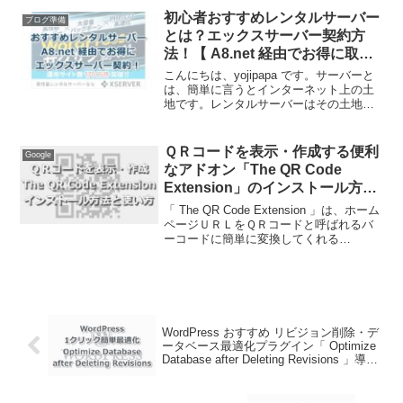
は、GoogleChromeのインストー...
初心者おすすめレンタルサーバー
ブログ準備
とは？エックスサーバー契約方
法！【 A8.net 経由でお得に取
得！】
こんにちは、yojipapa です。サーバーと
は、簡単に言うとインターネット上の土
地です。レンタルサーバーはその土地を
サーバー会社から借りることです。ホー
ムページの作成で例えると、独自ドメイ
ンが住所、レンタルサーバーが土地、ホ
ＱＲコードを表示・作成する便利
Google
ームページがお...
なアドオン「The QR Code
Extension」のインストール方法
と使い方
「 The QR Code Extension 」は、ホーム
ページＵＲＬをＱＲコードと呼ばれるバ
ーコードに簡単に変換してくれる
GoogleChromeアドオンです。パソコンで
見ているサイトをスマートフォンでも見
たい！保存したい！って時ありま...
WordPress おすすめ リビジョン削除・デ
ータベース最適化プラグイン「 Optimize
Database after Deleting Revisions 」導入
方法