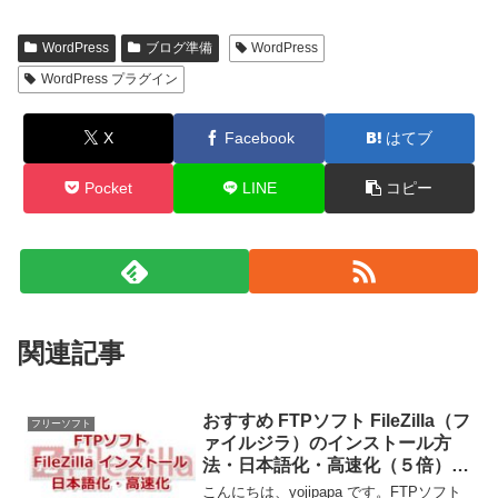
WordPress
ブログ準備
WordPress
WordPress プラグイン
X
Facebook
はてブ
Pocket
LINE
コピー
関連記事
おすすめ FTPソフト FileZilla（フ
フリーソフト
ァイルジラ）のインストール方
法・日本語化・高速化（５倍）設
定
こんにちは、yojipapa です。FTPソフト