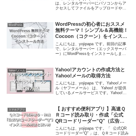
は、レンタルサーバーにパソコンからア
クセスしてファイルをアップロードやダ
ウンロードができるソフトです。FTPの
ソフトも色々あるのですが、最も使い勝
手が良く安定して高速なものが、
WordPressの初心者におススメ
WordPress
FileZill...
無料テーマ！シンプル＆高機能！
Cocoon（コクーン）をインスト
ールする方法
こんにちは、yojipapa です。前回の記事
で、レンタルサーバー（エックスサーバ
ー）にWordPressをインストールしまし
た。今回は、当ブログ（AZBLOG）でも
使用している、わたしがおススメする
WordPressの無料テーマの「Coc...
Yahoo!アカウントの作成方法と
Yahoo!メール
Yahoo!メールの取得方法
こんにちは、yojipapa です。Yahoo!メー
ル（ヤフーメール） は、 Yahoo! が提供
しているメールサービスです。Yahoo!メ
ールを使用するには、まず Yahoo!アカウ
ントの作成が必要になります。この記事
では、Yahoo!ア...
【 おすすめ便利アプリ 】高速Ｑ
スマホアプリ
Ｒコード読み取り・作成「公式
QRコードリーダー“Q”（広告な
し）」のインストール方法と使い
こんにちは、yojipapa です。「 公式QR
方
コードリーダー“Q” 」は、ＱＲコード読み