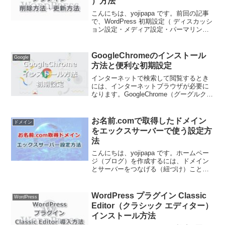
）方法
こんにちは、yojipapa です。前回の記事
で、WordPress 初期設定（ ディスカッシ
ョン設定・メディア設定・パーマリンク
設定 ）方法をお伝えしました。今回は、
WordPress（ワードプレス）初期設定の
（ プラグイン削除・更新 ）...
GoogleChromeのインストール
Google
方法と便利な初期設定
インターネットで検索して閲覧するとき
には、インターネットブラウザが必要に
なります。GoogleChrome（グーグルクロ
ーム） とは、Google が提供しているイ
ンターネットブラウザです。この記事で
は、GoogleChromeのインストー...
お名前.comで取得したドメイン
ドメイン
をエックスサーバーで使う設定方
法
こんにちは、yojipapa です。ホームペー
ジ（ブログ）を作成するには、ドメイン
とサーバーをつなげる（紐づけ）ことが
必要です。簡単に言うと紐づけとは、ド
メインが住所、レンタルサーバーが土
地、だとすると、まず土地に住所をつけ
WordPress プラグイン Classic
WordPress
ることになります...
Editor（クラシック エディター）
インストール方法