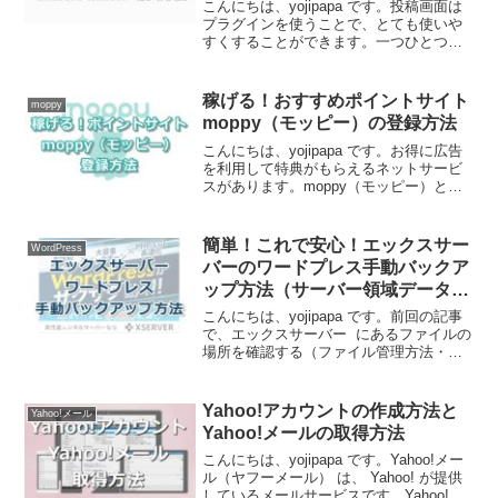
こんにちは、yojipapa です。投稿画面は
プラグインを使うことで、とても使いや
すくすることができます。一つひとつ積
み重なった無駄な時間はもったいないの
で、ワードプレス標準の投稿画面よりも
っと記事を書きやすくするためにプラグ
稼げる！おすすめポイントサイト
moppy
インを導入する...
moppy（モッピー）の登録方法
こんにちは、yojipapa です。お得に広告
を利用して特典がもらえるネットサービ
スがあります。moppy（モッピー）とい
うサービスです。稼げるポイントサービ
スとして有名なモッピーですが、設立が
２００５年で若い会社なのですが東証一
簡単！これで安心！エックスサー
WordPress
部上場会社...
バーのワードプレス手動バックア
ップ方法（サーバー領域データと
データベース）
こんにちは、yojipapa です。前回の記事
で、エックスサーバー にあるファイルの
場所を確認する（ファイル管理方法・ダ
ウンロード方法・アップロード方法・削
除方法）をお伝えしました。ワードプレ
スを利用していると思わぬトラブルやミ
Yahoo!アカウントの作成方法と
Yahoo!メール
スでサイト...
Yahoo!メールの取得方法
こんにちは、yojipapa です。Yahoo!メー
ル（ヤフーメール） は、 Yahoo! が提供
しているメールサービスです。Yahoo!メ