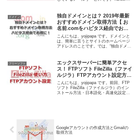
ールを使用するには、まず Yahoo!アカウ
ントの作成が必要になります。この記事
では、Yahoo!ア...
独自ドメインとは？ 2019年最新
ドメイン
おすすめドメイン取得方法【 お
名前.comをハピタス経由でお得
に！】
こんにちは、yojipapa です。ドメインと
は、簡単に言うとサイトのホームページ
アドレスのことです。では、“独自ドメイ
ン”とは、当サイトですと、 の、
yojipapa.com が、“独自ドメイン”になり
ます。ブログサービスには無料で簡単
エックスサーバーに簡単アクセ
フリーソフト
に...
ス！ FTPソフト FileZilla（ファイ
ルジラ）FTPアカウント設定方法
と使い方
こんにちは、yojipapa です。前回、FTP
ソフト FileZilla（ファイルジラ）のイン
ストール方法・日本語化・高速化設定を
お伝えしました。今回は、エックスサー
バーに保存してあるファイルにアクセス
するための、FileZilla のF...
Googleアカウントの作成方法とGmailの
取得方法