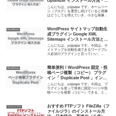
Optimizer インストール方法・使
用方法（個別圧縮・一括圧縮）
こんにちは、yojipapa です。ホームペー
ジ（ブログ）を運営し続けていると画像
はどうしても増えていき、小さな画像フ
ァイルであっても数が多くなればサーバ
ー容量に負担がでます。そこで考えたい
のが画像ファイルサイズの圧縮です。画
WordPress サイトマップ自動生
WordPress
像ファイルを小...
成プラグイン Google XML
Sitemaps インストール方法と設
定方法
こんにちは、yojipapa です。今回は、サ
イトマップを自動生成できるワードプレ
ス必須のプラグインと言っていい、
Google XML Sitemaps（グーグル エック
スエムエル サイトマップス）のインスト
ール方法と設定方法をお伝えします...
簡単便利！WordPress 固定・投
WordPress
稿ページ複製（コピー） プラグ
イン「 Duplicate Post 」インス
トール・設定・使用方法
こんにちは、yojipapa です。今回は、プ
ラグインを使って簡単に固定ページや投
稿ページを複製（コピー）できる、とて
も便利なオススメのプラグイン、
Duplicate Post（デュプリケート ポス
ト）のインストール・設定・使用方法を
おすすめ FTPソフト FileZilla（フ
フリーソフト
お伝え...
ァイルジラ）のインストール方