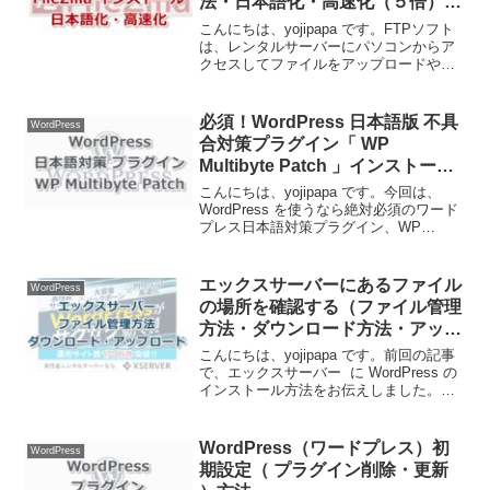
法・日本語化・高速化（５倍）設
定
こんにちは、yojipapa です。FTPソフト
は、レンタルサーバーにパソコンからア
クセスしてファイルをアップロードやダ
ウンロードができるソフトです。FTPの
ソフトも色々あるのですが、最も使い勝
手が良く安定して高速なものが、
必須！WordPress 日本語版 不具
WordPress
FileZill...
合対策プラグイン「 WP
Multibyte Patch 」インストール
方法
こんにちは、yojipapa です。今回は、
WordPress を使うなら絶対必須のワード
プレス日本語対策プラグイン、WP
Multibyte Patch（ダブリューピーマルチ
バイトパッチ）のインストール方法をお
伝えします。ワードプレスは英...
エックスサーバーにあるファイル
WordPress
の場所を確認する（ファイル管理
方法・ダウンロード方法・アップ
ロード方法・削除方法）
こんにちは、yojipapa です。前回の記事
で、エックスサーバー に WordPress の
インストール方法をお伝えしました。ワ
ードプレスをインストールしたのはいい
けど、いったいサーバーの中身はどんな
ファイルが入っているの？って思いま
WordPress（ワードプレス）初
WordPress
す...
期設定（ プラグイン削除・更新