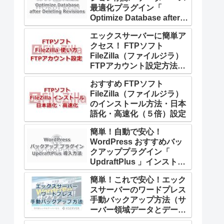
最適化プラグイン「
Optimize Database after
Deleting Revisions 」導入
エックスサーバーに簡単ア
方法
クセス！ FTPソフト
FileZilla（ファイルジラ）
FTPアカウント設定方法と
使い方
おすすめ FTPソフト
FileZilla（ファイルジラ）
のインストール方法・日本
語化・高速化（５倍）設定
簡単！自動で安心！
WordPress おすすめバッ
クアッププラグイン「
UpdraftPlus 」インストー
ル・設定・バックアップ・
簡単！これで安心！エック
復元方法
スサーバーのワードプレス
手動バックアップ方法（サ
ーバー領域データとデータ
ベース）