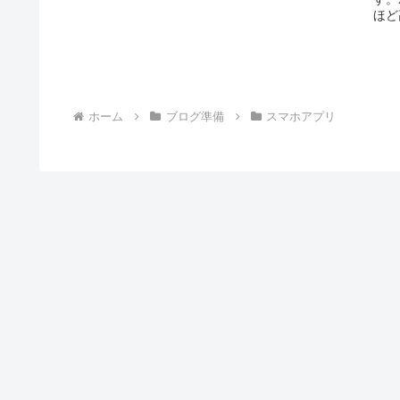
i
r
共
o
ほど
n
k
n
有
o
a
e
e
k
t
ホーム
ブログ準備
スマホアプリ