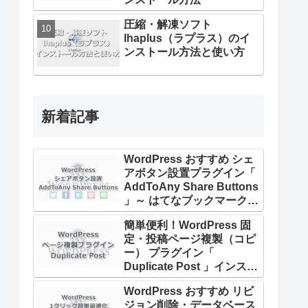
圧縮・解凍ソフト
lhaplus（ラプラス）のイ
ンストール方法と使い方
新着記事
WordPress おすすめ シェ
アボタン設置プラグイン「
AddToAny Share Buttons
」～ はてなブックマーク・
LINE対応 ～ 導入方法
簡単便利！WordPress 固
定・投稿ページ複製（コピ
ー） プラグイン「
Duplicate Post 」インスト
ール・設定・使用方法
WordPress おすすめ リビ
ジョン削除・データベース