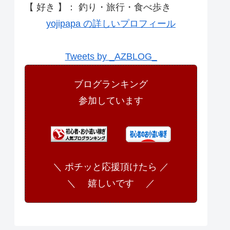
【 好き 】： 釣り・旅行・食べ歩き
yojipapa の詳しいプロフィール
Tweets by _AZBLOG_
ブログランキング
参加しています
＼ ポチッと応援頂けたら ／
＼ 嬉しいです ／