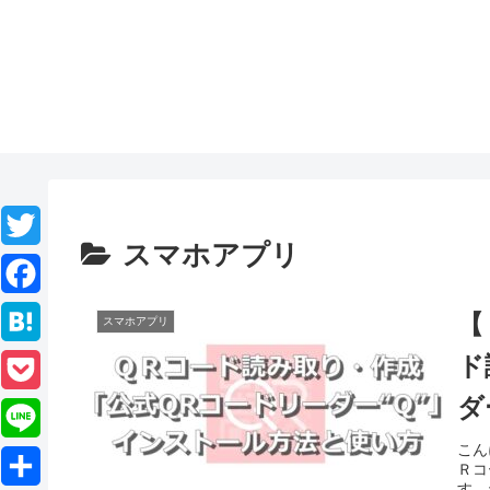
スマホアプリ
T
w
F
【
スマホアプリ
i
a
H
ド
t
c
a
ダ
P
t
e
t
方
o
こん
L
e
b
Ｒコ
e
c
す。